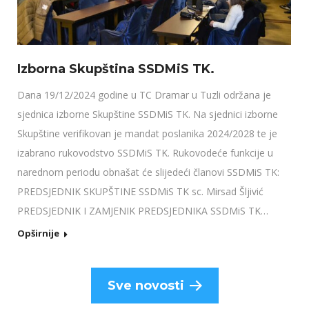
Izborna Skupština SSDMiS TK.
Dana 19/12/2024 godine u TC Dramar u Tuzli održana je
sjednica izborne Skupštine SSDMiS TK. Na sjednici izborne
Skupštine verifikovan je mandat poslanika 2024/2028 te je
izabrano rukovodstvo SSDMiS TK. Rukovodeće funkcije u
narednom periodu obnašat će slijedeći članovi SSDMiS TK:
PREDSJEDNIK SKUPŠTINE SSDMiS TK sc. Mirsad Šljivić
PREDSJEDNIK I ZAMJENIK PREDSJEDNIKA SSDMiS TK…
Opširnije
Sve novosti