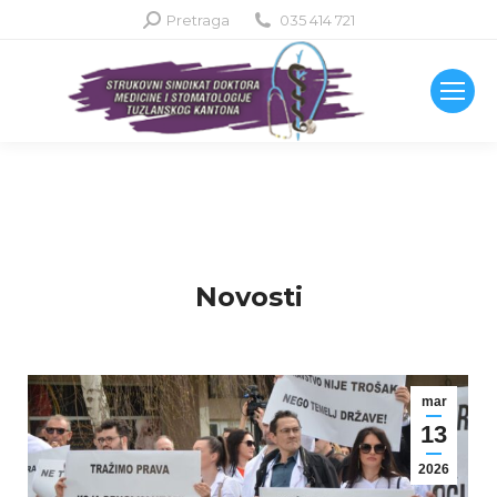
Search:
Pretraga
035 414 721
Novosti
mar
13
2026