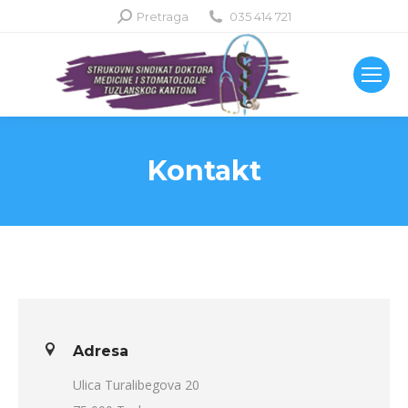
Search:
Pretraga
035 414 721
Kontakt
Adresa
Ulica Turalibegova 20