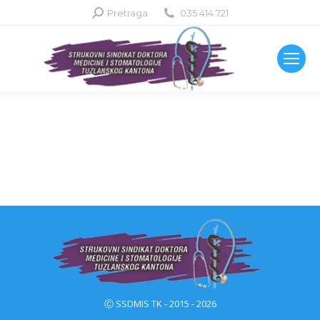
Search:
Pretraga
035 414 721
Ⓒ SSDMIS TK - 2015 - 2026