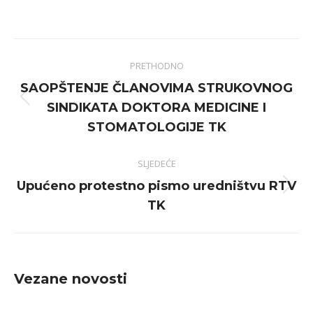
on
on
on
on
Facebook
X
Pinterest
LinkedIn
Post
PRETHODNO
navigation
SAOPŠTENJE ČLANOVIMA STRUKOVNOG
Previous
SINDIKATA DOKTORA MEDICINE I
post:
STOMATOLOGIJE TK
SLJEDEĆE
Upućeno protestno pismo uredništvu RTV
Next
TK
post:
Vezane novosti