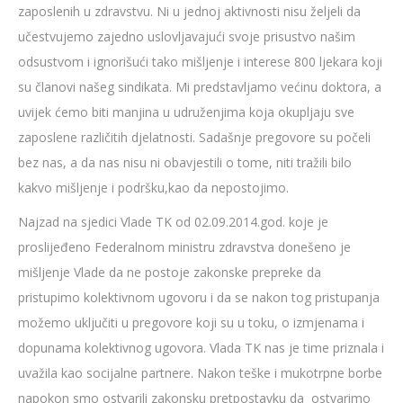
zaposlenih u zdravstvu. Ni u jednoj aktivnosti nisu željeli da
učestvujemo zajedno uslovljavajući svoje prisustvo našim
odsustvom i ignorišući tako mišljenje i interese 800 ljekara koji
su članovi našeg sindikata. Mi predstavljamo većinu doktora, a
uvijek ćemo biti manjina u udruženjima koja okupljaju sve
zaposlene različitih djelatnosti. Sadašnje pregovore su počeli
bez nas, a da nas nisu ni obavjestili o tome, niti tražili bilo
kakvo mišljenje i podršku,kao da nepostojimo.
Najzad na sjedici Vlade TK od 02.09.2014.god. koje je
proslijeđeno Federalnom ministru zdravstva donešeno je
mišljenje Vlade da ne postoje zakonske prepreke da
pristupimo kolektivnom ugovoru i da se nakon tog pristupanja
možemo uključiti u pregovore koji su u toku, o izmjenama i
dopunama kolektivnog ugovora. Vlada TK nas je time priznala i
uvažila kao socijalne partnere. Nakon teške i mukotrpne borbe
napokon smo ostvarili zakonsku pretpostavku da ostvarimo