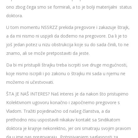
ono zbog čega smo se formirali, a to je bolji materijalni status
doktora.
U tom momentu NSSRZZ prekida pregovore i zakazuje štrajk,
a da mi nismo ni uspjeli da dođemo na pregovore. Da li je to
još jedan potez u nizu obstrukcija koje su do sada činili, to ne
znamo, ali se može pretpostaviti da jeste.
Da bi mi pristupili štrajku treba iscrpiti sve druge mogućnosti,
koje nismo iscrpili i po zakonu o štrajku mi sada u njemu ne
možemo ni učestvovati.
ŠTA JE NAŠ INTERES? Naš interes je da nakon što pristupimo
Kolektivnom ugovoru konačno i započnemo pregovore s
Vladom. Tražiti pojedinačno od našeg članstva, a da
prethodno nisu uspostavili nikakav kontakt sa Sindikatom
doktora je krajnje nekorektno, jer oni smatraju svojim pravom
da u ime nas pregovaraju.. Potpisivanjem saglasnosti za