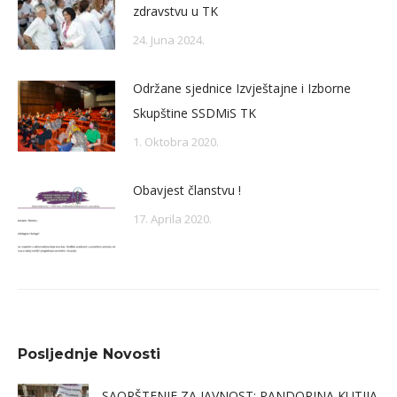
zdravstvu u TK
24. Juna 2024.
Održane sjednice Izvještajne i Izborne
Skupštine SSDMiS TK
1. Oktobra 2020.
Obavjest članstvu !
17. Aprila 2020.
Posljednje Novosti
SAOPŠTENJE ZA JAVNOST: PANDORINA KUTIJA