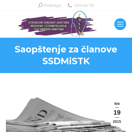
Search:
Pretraga
035 414 721
Saopštenje za članove
SSDMiSTK
feb
19
2015