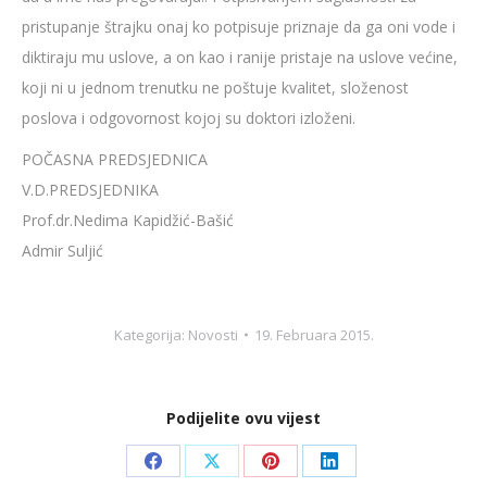
pristupanje štrajku onaj ko potpisuje priznaje da ga oni vode i
diktiraju mu uslove, a on kao i ranije pristaje na uslove većine,
koji ni u jednom trenutku ne poštuje kvalitet, složenost
poslova i odgovornost kojoj su doktori izloženi.
POČASNA PREDSJEDNICA
V.D.PREDSJEDNIKA
Prof.dr.Nedima Kapidžić-Bašić
Admir Suljić
Kategorija:
Novosti
19. Februara 2015.
Podijelite ovu vijest
Share
Share
Share
Share