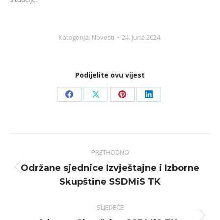
Kategorija:
Novosti
24. Juna 2024.
Podijelite ovu vijest
Share
Share
Share
Share
on
on
on
on
Facebook
X
Pinterest
LinkedIn
Post
PRETHODNO
navigation
Održane sjednice Izvještajne i Izborne
Previous
Skupštine SSDMiS TK
post:
SLJEDEĆE