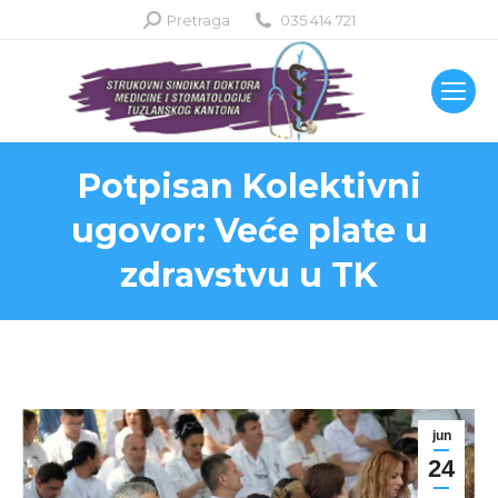
Search:
Pretraga
035 414 721
Potpisan Kolektivni
ugovor: Veće plate u
zdravstvu u TK
jun
24