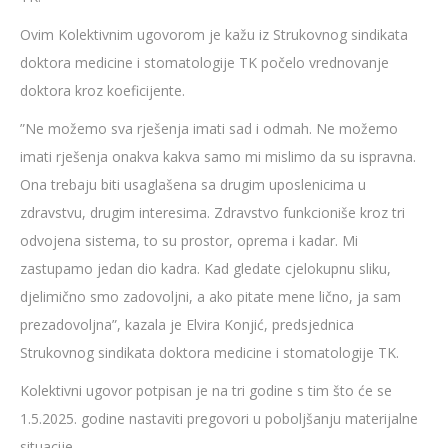
Ovim Kolektivnim ugovorom je kažu iz Strukovnog sindikata
doktora medicine i stomatologije TK počelo vrednovanje
doktora kroz koeficijente.
”Ne možemo sva rješenja imati sad i odmah. Ne možemo
imati rješenja onakva kakva samo mi mislimo da su ispravna.
Ona trebaju biti usaglašena sa drugim uposlenicima u
zdravstvu, drugim interesima. Zdravstvo funkcioniše kroz tri
odvojena sistema, to su prostor, oprema i kadar. Mi
zastupamo jedan dio kadra. Kad gledate cjelokupnu sliku,
djelimično smo zadovoljni, a ako pitate mene lično, ja sam
prezadovoljna”, kazala je Elvira Konjić, predsjednica
Strukovnog sindikata doktora medicine i stomatologije TK.
Kolektivni ugovor potpisan je na tri godine s tim što će se
1.5.2025. godine nastaviti pregovori u poboljšanju materijalne
situacije.